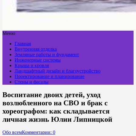
Меню
Главная
Внутренняя отделка
Земляные работы и фундамент
Инженерные системы
Крыша и кровля
Ландшафтный дизайн и благоустройство
Проектирование и планирование
Стены и фасады
Воспитание двоих детей, уход
возлюбленного на СВО и брак с
хореографом: как складывается
личная жизнь Юлии Липницкой
Обо всем
Комментарии: 0