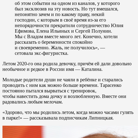
об этом событии на одном из каналов, у которого
был эксклюзив на эту новость. Но тут вмешался,
непонятно зачем и по какому праву, некий
господин, с которым в своё время из-за его
непорядочности прекратили сотрудничество Юлия
Ефимова, Елена Ильиных и Сергей Полунин.
Мы с Владом вместе много лет. Конечно, хотели
рассказать о беременности спокойно
и своевременно. Жаль, не получилось», —
сетовала экс-фигуристка.
Летом 2020-го она родила девочку, причём ей дали довольно
необычное и редкое в России имя — Каталина.
Молодые родители души не чаяли в ребёнке и старались
проводить с ним как можно больше времени. Тарасенко
постоянно пытался вырваться с тренировок,
чтобы навестить дома дочку и возлюбленную. Вместе они
радовались любым мелочам.
«Здорово, что мы родились летом, когда можно часами гулять
в парке!» — рассказывала подписчикам Липницкая.