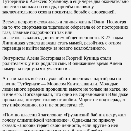
Тутберидзе к Алексею Урманову, а ещё через два окончательно
повесила коньки на гвоздь, причём половину
заключительного сезона посвятила борьбе с анорексией.
Весьма непросто сложилась и личная жизнь Юлии. Несмотря
на то что спортсменка тщательно оберегала её от посторонних
глаз, главные подробности так или
иначе оказывались достоянием общественности. К 27 годам
Липницкая успела дважды стать мамой, разойтись с отцом
первенца и выйти замуж за нового возлюбленного.
Фигуристы Алёна Косторная и Георгий Куница стали
родителями: у них родился сын. В ближайшее время Алёна
намерена вернуться к участию в…
А начиналось всё со слухов об отношениях с партнёром по
группе Тутберидзе — Морисом Квителашвили. Молодые
люди много времени проводили вместе не только на катке, но
и вне его. Поговаривали, что одно из соревнований Юля даже
провалила, потеряв голову от любви. Морис не подтверждал
эту информацию, но и не опровергал её.
«Помню классный заголовок: «Грузинский бабник вскружил
голову олимпийской чемпионке». Однажды по приколу
сказал: «Любовь теряет свою ценность, если другие о ней
знают» — все тут же подхватили. Я это у Фрейда