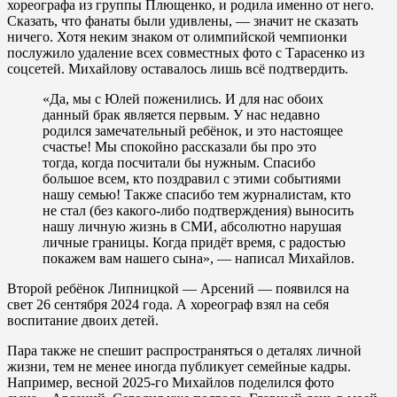
хореографа из группы Плющенко, и родила именно от него.
Сказать, что фанаты были удивлены, — значит не сказать
ничего. Хотя неким знаком от олимпийской чемпионки
послужило удаление всех совместных фото с Тарасенко из
соцсетей. Михайлову оставалось лишь всё подтвердить.
«Да, мы с Юлей поженились. И для нас обоих
данный брак является первым. У нас недавно
родился замечательный ребёнок, и это настоящее
счастье! Мы спокойно рассказали бы про это
тогда, когда посчитали бы нужным. Спасибо
большое всем, кто поздравил с этими событиями
нашу семью! Также спасибо тем журналистам, кто
не стал (без какого-либо подтверждения) выносить
нашу личную жизнь в СМИ, абсолютно нарушая
личные границы. Когда придёт время, с радостью
покажем вам нашего сына», — написал Михайлов.
Второй ребёнок Липницкой — Арсений — появился на
свет 26 сентября 2024 года. А хореограф взял на себя
воспитание двоих детей.
Пара также не спешит распространяться о деталях личной
жизни, тем не менее иногда публикует семейные кадры.
Например, весной 2025-го Михайлов поделился фото