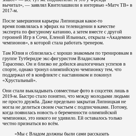
вычитал», — заявлял Квителашвили в интервью «Матч ТВ» в
2017-м.
После завершения карьеры Липницкая какое-то
время появлялась в эфирах на телевидении в качестве
эксперта по фигурному катанию, а затем вместе с другой
героиней Игр в Сочи, Еленой Ильиных, открыла «Академию
чемпионов», в которой стала работать тренером.
Там Юлия и сблизилась с хорошо знакомым по тренировкам в
группе Тутберидзе экс-фигуристом Владиславом
Тарасенко. Он и близко не добился аналогичных успехов в
спорте, однако тронул олимпийскую чемпионку тем, что
поддержал её в конфликте с наставником и покинул
«Хрустальный».
Они стали выкладывать совместные фото в соцсетях лишь в
2019-м. Быстро стало понятно, что между молодыми людьми
не просто дружба. Даже предельно закрытая Липницкая не
могла не делиться своим счастьем с подписчиками. Потому,
когда появилась новость о беременности олимпийской
чемпионки, это никого не удивило. Ей оставалось только
честно признаться во всём.
«Мы с Владом должны были сами рассказать