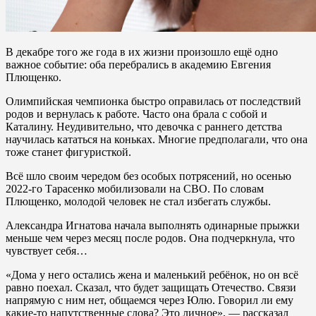
В декабре того же года в их жизни произошло ещё одно
важное событие: оба перебрались в академию Евгения
Плющенко.
Олимпийская чемпионка быстро оправилась от последствий
родов и вернулась к работе. Часто она брала с собой и
Каталину. Неудивительно, что девочка с раннего детства
научилась кататься на коньках. Многие предполагали, что она
тоже станет фигуристкой.
Всё шло своим чередом без особых потрясений, но осенью
2022-го Тарасенко мобилизовали на СВО. По словам
Плющенко, молодой человек не стал избегать службы.
Александра Игнатова начала выполнять одинарные прыжки
меньше чем через месяц после родов. Она подчеркнула, что
чувствует себя…
«Дома у него остались жена и маленький ребёнок, но он всё
равно поехал. Сказал, что будет защищать Отечество. Связи
напрямую с ним нет, общаемся через Юлю. Говорил ли ему
какие-то напутственные слова? Это личное», — рассказал