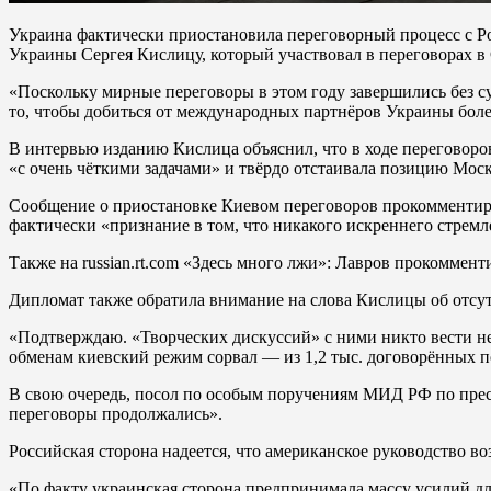
Украина фактически приостановила переговорный процесс с Рос
Украины Сергея Кислицу, который участвовал в переговорах в 
«Поскольку мирные переговоры в этом году завершились без су
то, чтобы добиться от международных партнёров Украины боле
В интервью изданию Кислица объяснил, что в ходе переговоров
«с очень чёткими задачами» и твёрдо отстаивала позицию Мос
Сообщение о приостановке Киевом переговоров прокомментиро
фактически «признание в том, что никакого искреннего стремл
Также на russian.rt.com «Здесь много лжи»: Лавров прокомме
Дипломат также обратила внимание на слова Кислицы об отсут
«Подтверждаю. «Творческих дискуссий» с ними никто вести не
обменам киевский режим сорвал — из 1,2 тыс. договорённых п
В свою очередь, посол по особым поручениям МИД РФ по прес
переговоры продолжались».
Российская сторона надеется, что американское руководство в
«По факту украинская сторона предпринимала массу усилий для