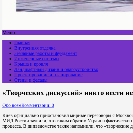
Меню
Главная
Внутренняя отделка
Земляные работы и фундамент
Инженерные системы
Крыша и кровля
Ландшафтный дизайн и благоустройство
Проектирование и планирование
Стены и фасады
«Творческих дискуссий» никто вести не
Обо всем
Комментарии: 0
Киев официально приостановил мирные переговоры с Москвой:
МИД России заявили, что таким образом Украина фактически пр
процесса. В дипведомстве также напомнили, что «творческие д