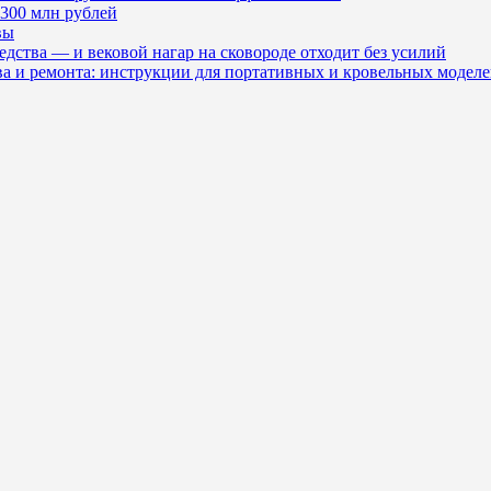
300 млн рублей
вы
редства — и вековой нагар на сковороде отходит без усилий
тва и ремонта: инструкции для портативных и кровельных модел