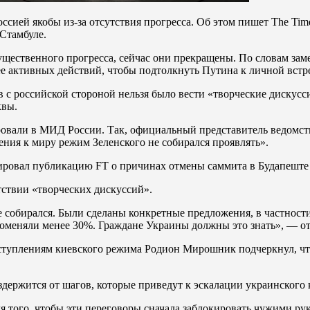
сией якобы из-за отсутствия прогресса. Об этом пишет The Tim
Стамбуле.
щественного прогресса, сейчас они прекращены. По словам замес
е активных действий, чтобы подтолкнуть Путина к личной встре
 с российской стороной нельзя было вести «творческие дискусси
квы.
вали в МИД России. Так, официальный представитель ведомства
ения к миру режим Зеленского не собирался проявлять».
нтировал публикацию FT о причинах отмены саммита в Будапеште
ствии «творческих дискуссий».
 собирался. Были сделаны конкретные предложения, в частност
оменяли менее 30%. Граждане Украины должны это знать», — от
туплениям киевского режима Родион Мирошник подчеркнул, что 
оздержится от шагов, которые приведут к эскалации украинского
 того, чтобы эти переговоры сначала заблокировать чужими рукам