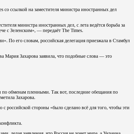
es со ссылкой на заместителя министра иностранных дел
тителя министра иностранных дел, с лета ведётся борьба за
че с Зеленским», — передаёт The Times.
и». По его словам, российская делегация приезжала в Стамбул
 Мария Захарова заявила, что подобные слова — это
и по обменам пленными. Так вот, последние обещания по
метила Захарова.
с российской стороны «было сделано всё для того, чтобы эти
 конфликта.
и, делая заявления, что Россия не хочет мира, а Украина