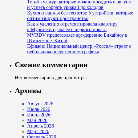
Топ-5 культур, которые можно посадить в августе
и успеть собрать урожай до холодов
Кухня и ванная без тесноты: 5 устройств, которые
оптимизируют пространство
Как я удаленно отремонтировала квартиру
в Мурине и сдала ее с первого показа
MVRDV представляет арт-деревню Бихайлоу в
Шэньчжэне, Китай
Ефимов: Национальный центр «Россия» строят с
небольшим опережением графика
Свежие комментарии
Нет комментариев для просмотра.
Архивы
Август 2026
Июль 2026
Июнь 2026
Май 2026
Апрель 2026
Март 2026
Февраль 2026