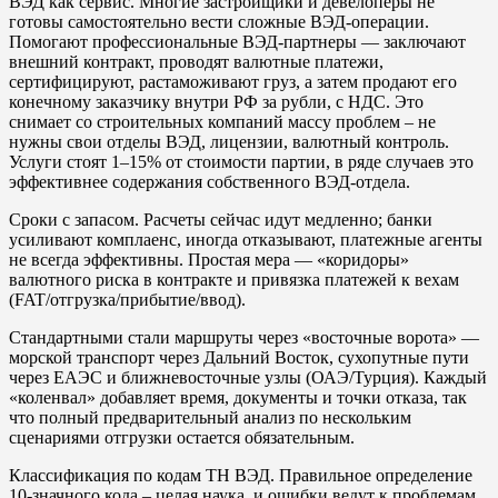
ВЭД как сервис. Многие застройщики и девелоперы не
готовы самостоятельно вести сложные ВЭД-операции.
Помогают профессиональные ВЭД-партнеры — заключают
внешний контракт, проводят валютные платежи,
сертифицируют, растаможивают груз, а затем продают его
конечному заказчику внутри РФ за рубли, с НДС. Это
снимает со строительных компаний массу проблем – не
нужны свои отделы ВЭД, лицензии, валютный контроль.
Услуги стоят 1–15% от стоимости партии, в ряде случаев это
эффективнее содержания собственного ВЭД-отдела.
Сроки с запасом. Расчеты сейчас идут медленно; банки
усиливают комплаенс, иногда отказывают, платежные агенты
не всегда эффективны. Простая мера — «коридоры»
валютного риска в контракте и привязка платежей к вехам
(FAT/отгрузка/прибытие/ввод).
Стандартными стали маршруты через «восточные ворота» —
морской транспорт через Дальний Восток, сухопутные пути
через ЕАЭС и ближневосточные узлы (ОАЭ/Турция). Каждый
«коленвал» добавляет время, документы и точки отказа, так
что полный предварительный анализ по нескольким
сценариями отгрузки остается обязательным.
Классификация по кодам ТН ВЭД. Правильное определение
10-значного кода – целая наука, и ошибки ведут к проблемам.