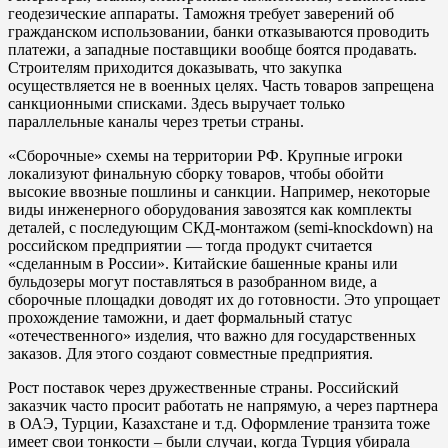
геодезические аппараты. Таможня требует заверений об
гражданском использовании, банки отказываются проводить
платежи, а западные поставщики вообще боятся продавать.
Строителям приходится доказывать, что закупка
осуществляется не в военных целях. Часть товаров запрещена
санкционными списками. Здесь выручает только
параллельные каналы через третьи страны.
«Сборочные» схемы на территории РФ. Крупные игроки
локализуют финальную сборку товаров, чтобы обойти
высокие ввозные пошлины и санкции. Например, некоторые
виды инженерного оборудования завозятся как комплекты
деталей, с последующим СКД-монтажом (semi-knockdown) на
российском предприятии — тогда продукт считается
«сделанным в России». Китайские башенные краны или
бульдозеры могут поставляться в разобранном виде, а
сборочные площадки доводят их до готовности. Это упрощает
прохождение таможни, и дает формальный статус
«отечественного» изделия, что важно для государственных
заказов. Для этого создают совместные предприятия.
Рост поставок через дружественные страны. Российский
заказчик часто просит работать не напрямую, а через партнера
в ОАЭ, Турции, Казахстане и т.д. Оформление транзита тоже
имеет свои тонкости – были случаи, когда Турция убирала