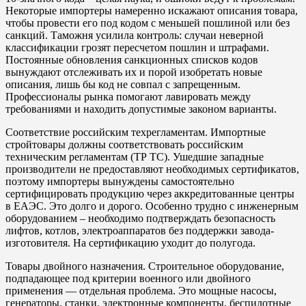
Некоторые импортеры намеренно искажают описания товара,
чтобы провести его под кодом с меньшей пошлиной или без
санкций. Таможня усилила контроль: случаи неверной
классификации грозят пересчетом пошлин и штрафами.
Постоянные обновления санкционных списков кодов
вынуждают отслеживать их и порой изобретать новые
описания, лишь бы код не совпал с запрещенным.
Профессионалы рынка помогают лавировать между
требованиями и находить допустимые законом варианты.
Соответствие российским техрегламентам. Импортные
стройтовары должны соответствовать российским
техническим регламентам (ТР ТС). Ушедшие западные
производители не предоставляют необходимых сертификатов,
поэтому импортеры вынуждены самостоятельно
сертифицировать продукцию через аккредитованные центры
в ЕАЭС. Это долго и дорого. Особенно трудно с инженерным
оборудованием – необходимо подтверждать безопасность
лифтов, котлов, электроаппаратов без поддержки завода-
изготовителя. На сертификацию уходит до полугода.
Товары двойного назначения. Строительное оборудование,
подпадающее под критерии военного или двойного
применения — отдельная проблема. Это мощные насосы,
генераторы, станки, электронные компоненты, беспилотные