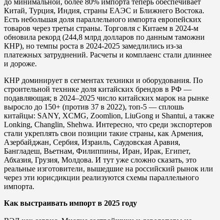
до минимальной, более 80% импорта теперь обеспечивает
Китай, Турция, Индия, страны ЕАЭС и Ближнего Востока.
Есть небольшая доля параллельного импорта европейских
товаров через третьи страны. Торговля с Китаем в 2024-м
обновила рекорд (244,8 млрд долларов по данным таможни
КНР), но темпы роста в 2024-2025 замедлились из-за
платежных затруднений. Расчеты и комплаенс стали длиннее
и дороже.
КНР доминирует в сегментах техники и оборудования. По
строительной технике доля китайских брендов в РФ —
подавляющая; в 2024–2025 число китайских марок на рынке
выросло до 150+ (против 37 в 2022), топ-5 — сплошь
китайцы: SANY, XCMG, Zoomlion, LiuGong и Shantui, а также
Lonking, Changlin, Shehwa. Интересно, что среди экспортеров
стали укреплять свои позиции такие страны, как Армения,
Азербайджан, Сербия, Израиль, Саудовская Аравия,
Бангладеш, Вьетнам, Филиппины, Иран, Ирак, Египет,
Абхазия, Грузия, Молдова. И тут уже сложно сказать, это
реальные изготовители, вышедшие на российский рынок или
через эти юрисдикции реализуются схемы параллельного
импорта.
Как выстраивать импорт в 2025 году