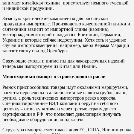
занимает китайская техника, присутствует немного турецкой
и индийской продукции.
Зачастую критические компоненты для российской
продукции импортные. Производство качественной плитки и
сантехники зависит от импортной глины (каолина),
месторождения которой находятся в Британии, Германии,
Украине и которые сейчас недоступны. Хотя есть и удачные
случаи импортозамещения: например, завод Керама Марацци
завозит глину из-под Оренбурга.
Связующие смолы и пигменты для лакокрасочных изделий
теперь мы импортируем из Китая или Индии.
Многоходовый импорт в строительной отрасли
Рынок приспособился: товары идут окольными маршрутами,
расчеты переведены в альтернативные валюты (рубль, юань,
рупия), а роль технических импортеров резко возросла.
Специализированные ВЭД-компании берут на себя всю
цепочку – от выкупа товара через третью страну до его
сертификации в РФ, что позволяет девелоперам получать
необходимое оборудование «под ключ».
Структура импорта сместилась: доля ЕС, США, Японии упала