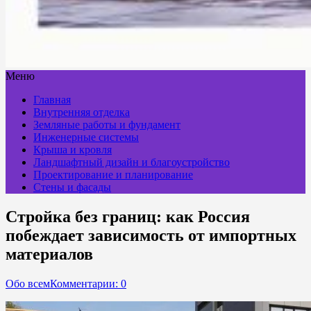
Меню
Главная
Внутренняя отделка
Земляные работы и фундамент
Инженерные системы
Крыша и кровля
Ландшафтный дизайн и благоустройство
Проектирование и планирование
Стены и фасады
Стройка без границ: как Россия
побеждает зависимость от импортных
материалов
Обо всем
Комментарии: 0