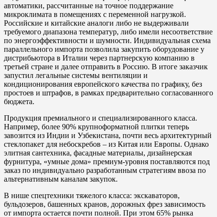
автоматики, рассчитанные на точное поддержание
микроклимата в помещениях с переменной нагрузкой.
Российские и китайские аналоги либо не выдерживали
требуемого диапазона температур, либо имели несоответствие
по энергоэффективности и шумности. Индивидуальная схема
параллельного импорта позволила закупить оборудование у
дистрибьютора в Италии через партнерскую компанию в
третьей стране и далее отправить в Россию. В итоге заказчик
запустил легальные системы вентиляции и
кондиционирования европейского качества по графику, без
простоев и штрафов, в рамках предварительно согласованного
бюджета.
Продукция премиального и специализированного класса.
Например, более 90% крупноформатной плитки теперь
завозится из Индии и Узбекистана, почти весь архитектурный
стеклопакет для небоскребов – из Китая или Европы. Однако
элитная сантехника, фасадные материалы, дизайнерская
фурнитура, «умные дома» премиум-уровня поставляются под
заказ по индивидуально разработанным стратегиям ввоза по
альтернативным каналам закупок.
В нише спецтехники тяжелого класса: экскаваторов,
бульдозеров, башенных кранов, дорожных фрез зависимость
от импорта остается почти полной. При этом 65% рынка