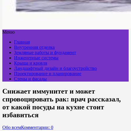
Меню
Главная
Внутренняя отделка
Земляные работы и фундамент
Инженерные системы
Крыша и кровля
Ландшафтный дизайн и благоустройство
Проектирование и планирование
Стены и фасады
Снижает иммунитет и может
спровоцировать рак: врач рассказал,
от какой посуды на кухне стоит
избавиться
Обо всем
Комментарии: 0