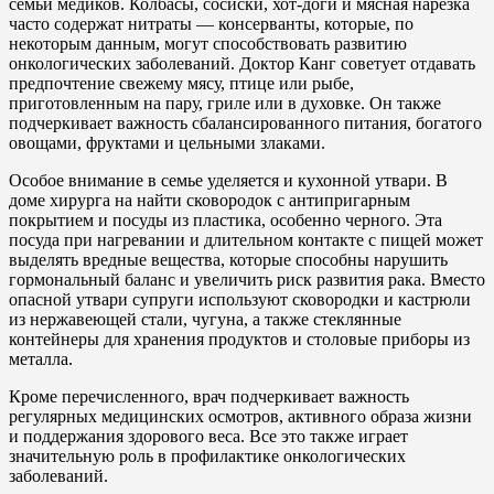
семьи медиков. Колбасы, сосиски, хот-доги и мясная нарезка
часто содержат нитраты — консерванты, которые, по
некоторым данным, могут способствовать развитию
онкологических заболеваний. Доктор Канг советует отдавать
предпочтение свежему мясу, птице или рыбе,
приготовленным на пару, гриле или в духовке. Он также
подчеркивает важность сбалансированного питания, богатого
овощами, фруктами и цельными злаками.
Особое внимание в семье уделяется и кухонной утвари. В
доме хирурга на найти сковородок с антипригарным
покрытием и посуды из пластика, особенно черного. Эта
посуда при нагревании и длительном контакте с пищей может
выделять вредные вещества, которые способны нарушить
гормональный баланс и увеличить риск развития рака. Вместо
опасной утвари супруги используют сковородки и кастрюли
из нержавеющей стали, чугуна, а также стеклянные
контейнеры для хранения продуктов и столовые приборы из
металла.
Кроме перечисленного, врач подчеркивает важность
регулярных медицинских осмотров, активного образа жизни
и поддержания здорового веса. Все это также играет
значительную роль в профилактике онкологических
заболеваний.