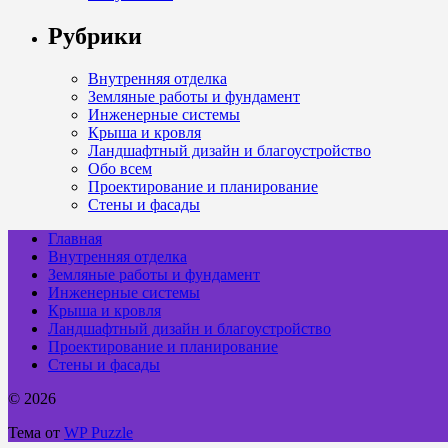
Рубрики
Внутренняя отделка
Земляные работы и фундамент
Инженерные системы
Крыша и кровля
Ландшафтный дизайн и благоустройство
Обо всем
Проектирование и планирование
Стены и фасады
Главная
Внутренняя отделка
Земляные работы и фундамент
Инженерные системы
Крыша и кровля
Ландшафтный дизайн и благоустройство
Проектирование и планирование
Стены и фасады
© 2026
Тема от
WP Puzzle