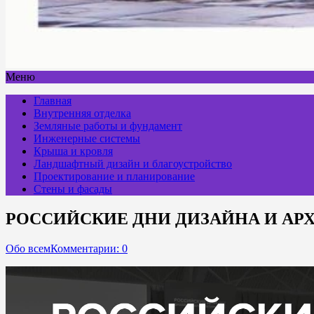
Меню
Главная
Внутренняя отделка
Земляные работы и фундамент
Инженерные системы
Крыша и кровля
Ландшафтный дизайн и благоустройство
Проектирование и планирование
Стены и фасады
РОССИЙСКИЕ ДНИ ДИЗАЙНА И АРХИТЕК
Обо всем
Комментарии: 0