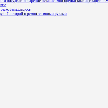
ласти обсудили внедрение независимой оценки квалификации в
тане
резко замедлилось
очу»: 7 историй о ремонте своими руками