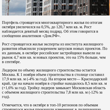
Портфель строящегося многоквартирного жилья по итогам
октября увеличился на 0,5%, до 120,7 млн кв. м. Рост
наблюдается девятый месяц подряд. Об этом говорится в
сообщении аналитиков «Дом.РФ».
Рост строящегося жилья эксперты из института жилищного
развития объяснили ускорением запусков новых проектов. По
их данным, в октябре российские застройщики вывели на
рынок 4,7 млн кв. м новых проектов, это на 15% больше, чем
в сентябре.
Лидером по объему жилищного строительства остается
Москва. К 1 ноября объем строительства в столице составил
17,9 млн кв. м (-4% за год). На втором месте— Краснодарский
край, где на начало ноября в стройке находилось 8,5 млн кв. м
(+1,6% за год). Тройку лидеров замыкает Московская область
с объемом жилищного строительства 7,8 млн кв. м (-12% за
год).
Отмечается, что в октябре в топ-10 регионов по объемам
строящегося жилья произошли изменения: в лидирующую