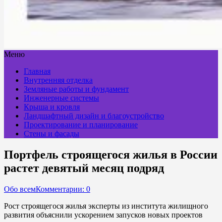
Меню
Главная
Внутренняя отделка
Земляные работы и фундамент
Инженерные системы
Крыша и кровля
Ландшафтный дизайн и благоустройство
Проектирование и планирование
Стены и фасады
Портфель строящегося жилья в России
растет девятый месяц подряд
Обо всем
Комментарии: 0
Рост строящегося жилья эксперты из института жилищного
развития объяснили ускорением запусков новых проектов