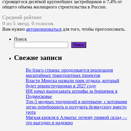
строящегося десяткой крупнейших застройщиков и 7,4% от
общего объема жилищного строительства в России.
Средний рейтинг
0 из 5 звезд. 0 голосов.
Вам нужно
авторизироваться
для того, чтобы проголосовать.
Поиск
Поиск
Свежие записи
Во благо страны: продолжается реализация
масштабных транспортных проектов
Власти Минска назвали парк отдыха, который
будет реконструирован в 2027 году
ИИ начал выписывать штрафы за борщевик в
Подмосковье
Топ-5 модных тенденций в интерьере, с которыми
легко переборщить и получить безвкусицу вместо
уюта
Мягкая кровля в Алматы: почему прямой склад —
это выгодно и надежно