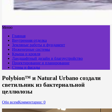
Меню
Главная
Внутренняя отделка
Земляные работы и фундамент
Инженерные системы
Крыша и кровля
Ландшафтный дизайн и благоустройство
Проектирование и планирование
Стены и фасады
Polybion™ и Natural Urbano создали
светильник из бактериальной
целлюлозы
Обо всем
Комментарии: 0