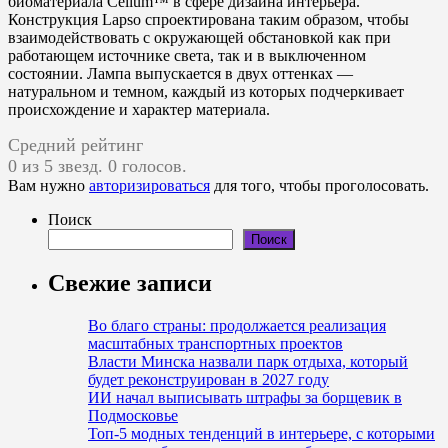
биоматериала Celium™ в сфере дизайна интерьера.
Конструкция Lapso спроектирована таким образом, чтобы
взаимодействовать с окружающей обстановкой как при
работающем источнике света, так и в выключенном
состоянии. Лампа выпускается в двух оттенках —
натуральном и темном, каждый из которых подчеркивает
происхождение и характер материала.
Средний рейтинг
0 из 5 звезд. 0 голосов.
Вам нужно
авторизироваться
для того, чтобы проголосовать.
Поиск
Поиск
Свежие записи
Во благо страны: продолжается реализация
масштабных транспортных проектов
Власти Минска назвали парк отдыха, который
будет реконструирован в 2027 году
ИИ начал выписывать штрафы за борщевик в
Подмосковье
Топ-5 модных тенденций в интерьере, с которыми