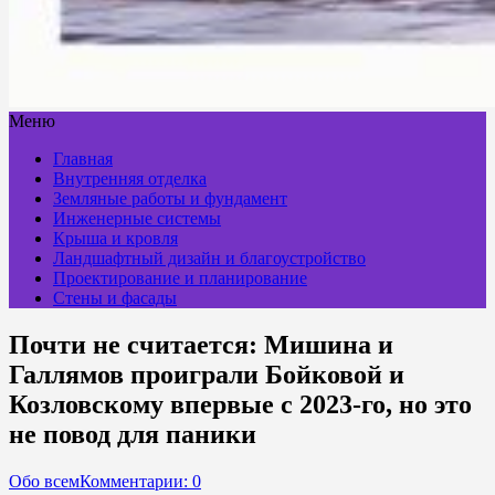
Меню
Главная
Внутренняя отделка
Земляные работы и фундамент
Инженерные системы
Крыша и кровля
Ландшафтный дизайн и благоустройство
Проектирование и планирование
Стены и фасады
Почти не считается: Мишина и
Галлямов проиграли Бойковой и
Козловскому впервые с 2023-го, но это
не повод для паники
Обо всем
Комментарии: 0