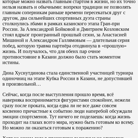
которые можно назвать главным стартом в жизни, но их точно
нельзя назвать и обычными: вопреки традиции не позволять
главным соперникам раньше времени пересекаться друг с
другом, два сильнейших спортивных дуэта страны
столкнулись лбами в рамках казанского этапа Гран-при
России. За Александрой Бойковой и Дмитрием Козловским
стоял вдрызг проигранный прошлый сезон, за Анастасией
Мишиной и Александром Галлямовым — длительная серия
побед, которую травма партнёра отодвинула в «прошлую»
жизнь. И получалось, что для обеих пар очное
противостояние в Казани должно было стать моментом
истины.
Дина Хуснутдинова стала единственной участницей турнира
одиночниц на этапе Кубка России в Казани, не допустившей
в произвольной…
Сейчас, когда после выступления прошло время, всё
наверняка воспринимается фигуристами спокойнее, нежели
сразу после проката, когда едва ли не все даже совсем
косвенно причастные к событию люди наперебой обсуждали
эмоции спортсменов. Тут ничего не поделаешь: когда жизнь
проходит на глазах всего мира, нужно быть готовым ко всему.
Но можно ли оказаться готовым к поражению?