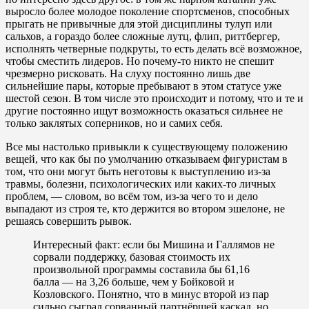
выросло более молодое поколение спортсменов, способных
прыгать не привычные для этой дисциплины тулуп или
сальхов, а гораздо более сложные лутц, флип, риттбергер,
исполнять четверные подкруты, то есть делать всё возможное,
чтобы сместить лидеров. Но почему-то никто не спешит
чрезмерно рисковать. На слуху постоянно лишь две
сильнейшие пары, которые пребывают в этом статусе уже
шестой сезон. В том числе это происходит и потому, что и те и
другие постоянно ищут возможность оказаться сильнее не
только заклятых соперников, но и самих себя.
Все мы настолько привыкли к существующему положению
вещей, что как бы по умолчанию отказываем фигуристам в
том, что они могут быть неготовы к выступлению из-за
травмы, болезни, психологических или каких-то личных
проблем, — словом, во всём том, из-за чего то и дело
выпадают из строя те, кто держится во втором эшелоне, не
решаясь совершить рывок.
Интересный факт: если бы Мишина и Галлямов не
сорвали поддержку, базовая стоимость их
произвольной программы составила бы 61,16
балла — на 3,26 больше, чем у Бойковой и
Козловского. Понятно, что в минус второй из пар
сильно сыграл сорванный партнёршей каскад, но