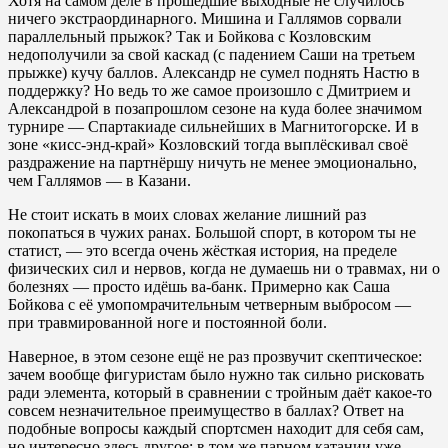
Хотя на самом деле в прошедшие выходные не случилось
ничего экстраординарного. Мишина и Галлямов сорвали
параллельный прыжок? Так и Бойкова с Козловским
недополучили за свой каскад (с падением Саши на третьем
прыжке) кучу баллов. Александр не сумел поднять Настю в
поддержку? Но ведь то же самое произошло с Дмитрием и
Александрой в позапрошлом сезоне на куда более значимом
турнире — Спартакиаде сильнейших в Магнитогорске. И в
зоне «кисс-энд-край» Козловский тогда выплёскивал своё
раздражение на партнёршу ничуть не менее эмоционально,
чем Галлямов — в Казани.
Не стоит искать в моих словах желание лишний раз
покопаться в чужих ранах. Большой спорт, в котором ты не
статист, — это всегда очень жёсткая история, на пределе
физических сил и нервов, когда не думаешь ни о травмах, ни о
болезнях — просто идёшь ва-банк. Примерно как Саша
Бойкова с её умопомрачительным четверным выбросом —
при травмированной ноге и постоянной боли.
Наверное, в этом сезоне ещё не раз прозвучит скептическое:
зачем вообще фигуристам было нужно так сильно рисковать
ради элемента, который в сравнении с тройным даёт какое-то
совсем незначительное преимущество в баллах? Ответ на
подобные вопросы каждый спортсмен находит для себя сам,
но интересно здесь другое: в том же парном катании уже