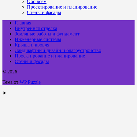
Обо всем
Проектирование и планирование
Стены и фасады
Главная
Внутренняя отделка
Земляные работы и фундамент
Инженерные системы
Крыша и кровля
Ландшафтный дизайн и благоустройство
Проектирование и планирование
Стены и фасады
© 2026
Тема от
WP Puzzle
➤