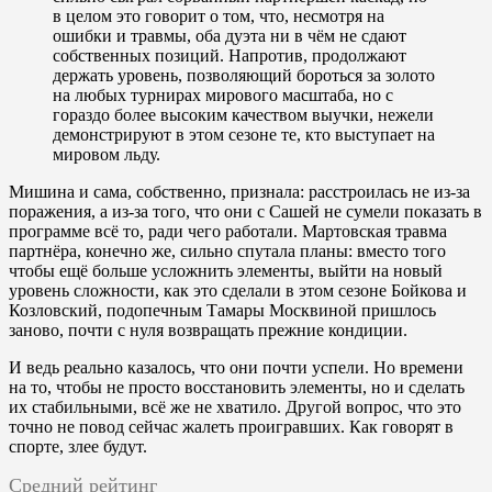
в целом это говорит о том, что, несмотря на
ошибки и травмы, оба дуэта ни в чём не сдают
собственных позиций. Напротив, продолжают
держать уровень, позволяющий бороться за золото
на любых турнирах мирового масштаба, но с
гораздо более высоким качеством выучки, нежели
демонстрируют в этом сезоне те, кто выступает на
мировом льду.
Мишина и сама, собственно, признала: расстроилась не из-за
поражения, а из-за того, что они с Сашей не сумели показать в
программе всё то, ради чего работали. Мартовская травма
партнёра, конечно же, сильно спутала планы: вместо того
чтобы ещё больше усложнить элементы, выйти на новый
уровень сложности, как это сделали в этом сезоне Бойкова и
Козловский, подопечным Тамары Москвиной пришлось
заново, почти с нуля возвращать прежние кондиции.
И ведь реально казалось, что они почти успели. Но времени
на то, чтобы не просто восстановить элементы, но и сделать
их стабильными, всё же не хватило. Другой вопрос, что это
точно не повод сейчас жалеть проигравших. Как говорят в
спорте, злее будут.
Средний рейтинг