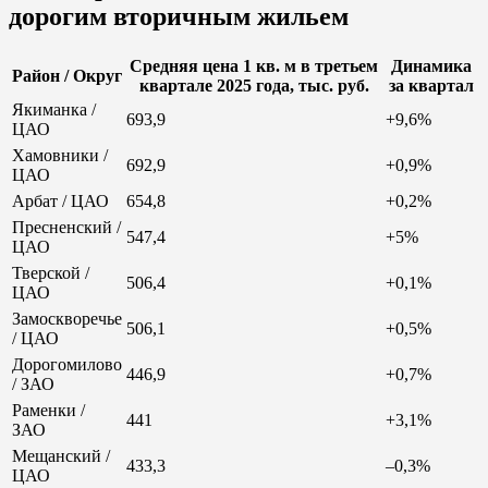
дорогим вторичным жильем
Средняя цена 1 кв. м в третьем
Динамика
Район / Округ
квартале 2025 года, тыс. руб.
за квартал
Якиманка /
693,9
+9,6%
ЦАО
Хамовники /
692,9
+0,9%
ЦАО
Арбат / ЦАО
654,8
+0,2%
Пресненский /
547,4
+5%
ЦАО
Тверской /
506,4
+0,1%
ЦАО
Замоскворечье
506,1
+0,5%
/ ЦАО
Дорогомилово
446,9
+0,7%
/ ЗАО
Раменки /
441
+3,1%
ЗАО
Мещанский /
433,3
–0,3%
ЦАО