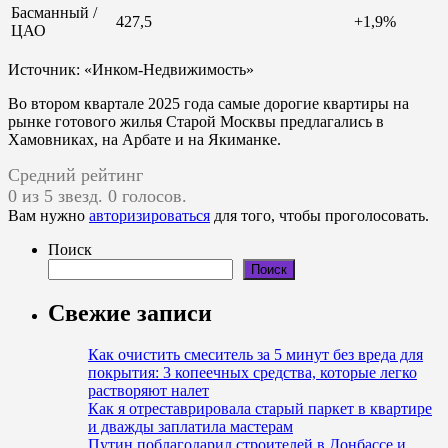
Басманный /
427,5
+1,9%
ЦАО
Источник: «Инком-Недвижимость»
Во втором квартале 2025 года самые дорогие квартиры на
рынке готового жилья Старой Москвы предлагались в
Хамовниках, на Арбате и на Якиманке.
Средний рейтинг
0 из 5 звезд. 0 голосов.
Вам нужно
авторизироваться
для того, чтобы проголосовать.
Поиск
Поиск
Свежие записи
Как очистить смеситель за 5 минут без вреда для
покрытия: 3 копеечных средства, которые легко
растворяют налет
Как я отреставриро­вала старый паркет в квартире
и дважды заплатила мастерам
Путин поблагодарил строителей в Донбассе и