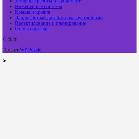
Земляные работы и фундамент
Инженерные системы
Крыша и кровля
Ландшафтный дизайн и благоустройство
Проектирование и планирование
Стены и фасады
© 2026
Тема от
WP Puzzle
➤