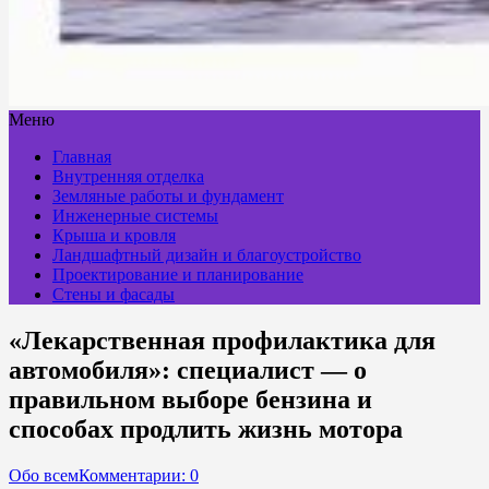
Меню
Главная
Внутренняя отделка
Земляные работы и фундамент
Инженерные системы
Крыша и кровля
Ландшафтный дизайн и благоустройство
Проектирование и планирование
Стены и фасады
«Лекарственная профилактика для
автомобиля»: специалист — о
правильном выборе бензина и
способах продлить жизнь мотора
Обо всем
Комментарии: 0