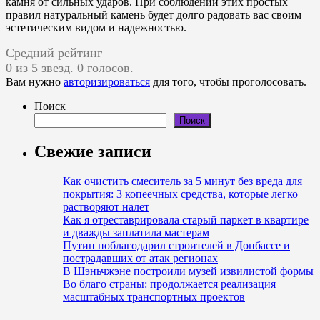
камня от сильных ударов. При соблюдении этих простых
правил натуральный камень будет долго радовать вас своим
эстетическим видом и надежностью.
Средний рейтинг
0 из 5 звезд. 0 голосов.
Вам нужно
авторизироваться
для того, чтобы проголосовать.
Поиск
Поиск
Свежие записи
Как очистить смеситель за 5 минут без вреда для
покрытия: 3 копеечных средства, которые легко
растворяют налет
Как я отреставриро­вала старый паркет в квартире
и дважды заплатила мастерам
Путин поблагодарил строителей в Донбассе и
пострадавших от атак регионах
В Шэньчжэне построили музей извилистой формы
Во благо страны: продолжается реализация
масштабных транспортных проектов