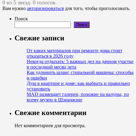
0 из 5 звезд. 0 голосов.
Вам нужно
авторизироваться
для того, чтобы проголосовать.
Поиск
Поиск
Свежие записи
От каких материалов при ремонте дома стоит
отказаться в 2026 году
Некогда отдыхать: 5 важных дел на дачном участке
в последний месяц лета
Как удлинить шланг стиральной машины: способы
и ошибки
Душ в квартире и доме: как выбрать и пра­вильно
уста­новить
MAD размещает галереи, похожие на валуны, по
всему музею в Шэньчжэне
Свежие комментарии
Нет комментариев для просмотра.