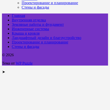
Проектирование и планирование
Стены и фасады
Главная
Внутренняя отделка
Земляные работы и фундамент
Инженерные системы
Крыша и кровля
Ландшафтный дизайн и благоустройство
Проектирование и планирование
Стены и фасады
© 2026
Тема от
WP Puzzle
➤