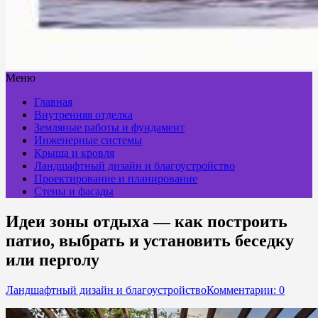
Меню
Главная
Внутренняя отделка
Земляные работы и фундамент
Инженерные системы
Крыша и кровля
Ландшафтный дизайн и благоустройство
Проектирование и планирование
Стены и фасады
Идеи зоны отдыха — как построить
патио, выбрать и установить беседку
или перголу
Ландшафтный дизайн и благоустройство
Комментарии: 0