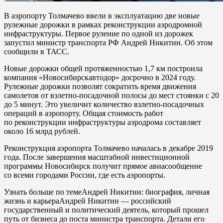
В аэропорту Толмачево ввели в эксплуатацию две новые
рулежные дорожки в рамках реконструкции аэродромной
инфраструктуры. Первое руление по одной из дорожек
запустил министр транспорта РФ Андрей Никитин. Об этом
сообщили в ТАСС.
Новые дорожки общей протяженностью 1,7 км построила
компания «Новосибирскавтодор» досрочно в 2024 году.
Рулежные дорожки позволят сократить время движения
самолетов от взлетно-посадочной полосы до мест стоянки с 20
до 5 минут. Это увеличит количество взлетно-посадочных
операций в аэропорту. Общая стоимость работ
по реконструкции инфраструктуры аэродрома составляет
около 16 млрд рублей.
Реконструкция аэропорта Толмачево началась в декабре 2019
года. После завершения масштабной инвестиционной
программы Новосибирск получит прямое авиасообщение
со всеми городами России, где есть аэропорты.
Узнать больше по темеАндрей Никитин: биография, личная
жизнь и карьераАндрей Никитин — российский
государственный и политический деятель, который прошел
путь от бизнеса до поста министра транспорта. Детали его