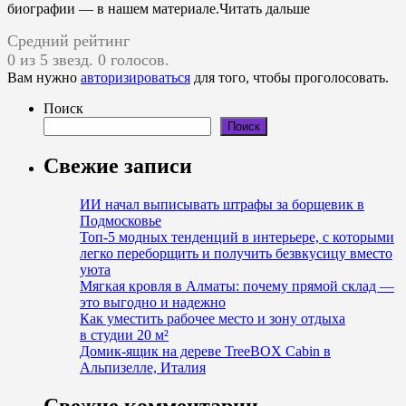
биографии — в нашем материале.Читать дальше
Средний рейтинг
0 из 5 звезд. 0 голосов.
Вам нужно
авторизироваться
для того, чтобы проголосовать.
Поиск
Поиск
Свежие записи
ИИ начал выписывать штрафы за борщевик в
Подмосковье
Топ-5 модных тенденций в интерьере, с которыми
легко переборщить и получить безвкусицу вместо
уюта
Мягкая кровля в Алматы: почему прямой склад —
это выгодно и надежно
Как уместить рабочее место и зону отдыха
в студии 20 м²
Домик-ящик на дереве TreeBOX Cabin в
Альпизелле, Италия
Свежие комментарии