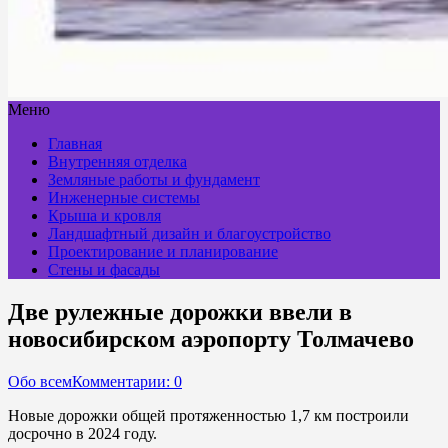
Меню
Главная
Внутренняя отделка
Земляные работы и фундамент
Инженерные системы
Крыша и кровля
Ландшафтный дизайн и благоустройство
Проектирование и планирование
Стены и фасады
Две рулежные дорожки ввели в
новосибирском аэропорту Толмачево
Обо всем
Комментарии: 0
Новые дорожки общей протяженностью 1,7 км построили
досрочно в 2024 году.