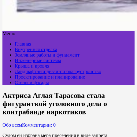
Меню
Главная
Внутренняя отделка
Земляные работы и фундамент
Инженерные системы
Крыша и кровля
Ландшафтный дизайн и благоустройство
Проектирование и планирование
Стены и фасады
Актриса Аглая Тарасова стала
фигуранткой уголовного дела о
контрабанде наркотиков
Обо всем
Комментарии: 0
Судом ей избрана мера пресечения в виде запрета