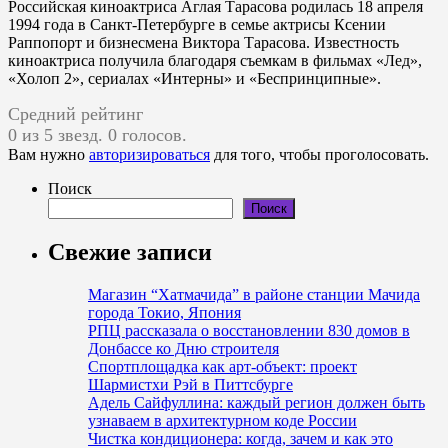
Российская киноактриса Аглая Тарасова родилась 18 апреля
1994 года в Санкт-Петербурге в семье актрисы Ксении
Раппопорт и бизнесмена Виктора Тарасова. Известность
киноактриса получила благодаря съемкам в фильмах «Лед»,
«Холоп 2», сериалах «Интерны» и «Беспринципные».
Средний рейтинг
0 из 5 звезд. 0 голосов.
Вам нужно
авторизироваться
для того, чтобы проголосовать.
Поиск
Поиск
Свежие записи
Магазин “Хатмачида” в районе станции Мачида
города Токио, Япония
РПЦ рассказала о восстановлении 830 домов в
Донбассе ко Дню строителя
Спортплощадка как арт-объект: проект
Шармистхи Рэй в Питтсбурге
Адель Сайфуллина: каждый регион должен быть
узнаваем в архитектурном коде России
Чистка кондиционера: когда, зачем и как это